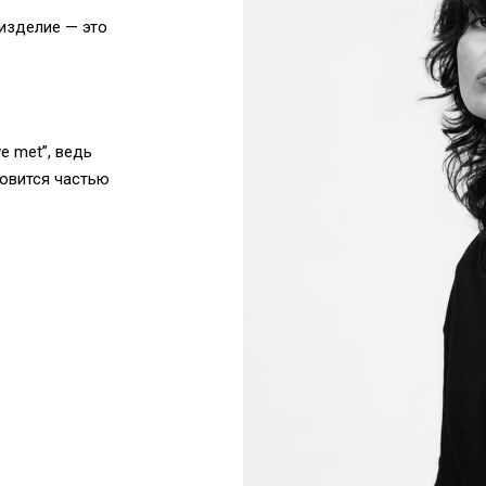
изделие — это
e met”, ведь
новится частью