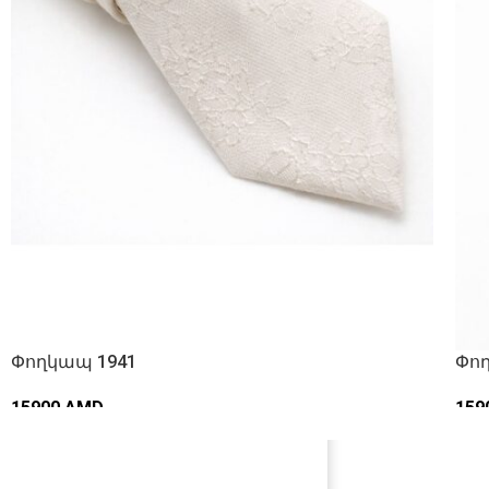
Փողկապ 1941
Փո
15900
AMD
159
ԱՎԵԼԱՑՆԵԼ ԶԱՄԲՅՈՒՂ
ԱՎ
ՀԵՏԵՎԵՔ ՄԵՐ