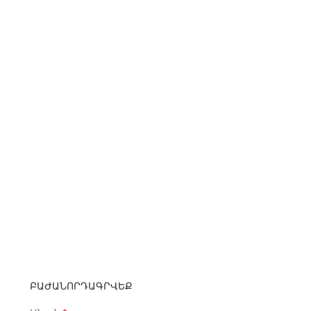
ԲԱԺԱՆՈՐԴԱԳՐՎԵՔ