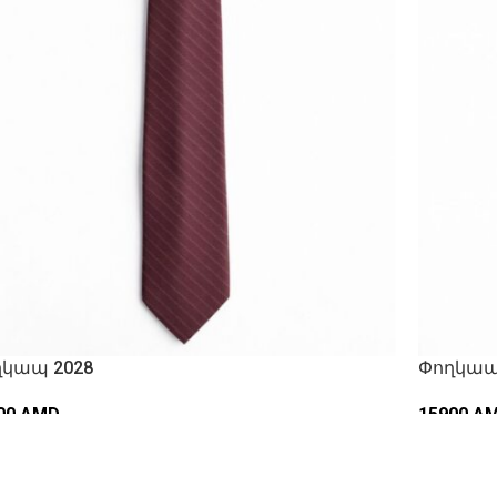
ղկապ 2028
Փողկապ
00
AMD
15900
A
ԵԼԱՑՆԵԼ ԶԱՄԲՅՈՒՂ
ԱՎԵԼԱՑ