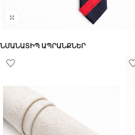
Click to enlarge
ՆՄԱՆԱՏԻՊ ԱՊՐԱՆՔՆԵՐ