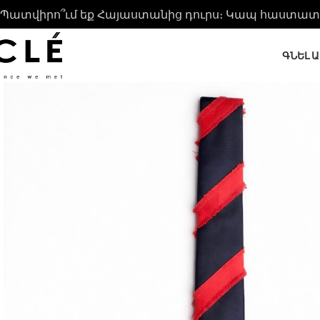
Պատվիրո՞ւմ եք Հայաստանից դուրս։ Կապ հաստատե
ԳՆԵԼ 