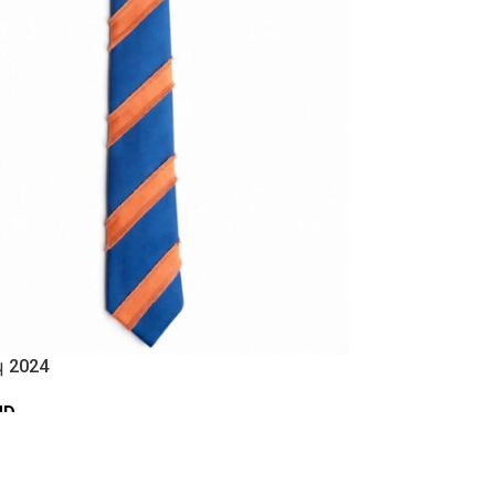
 2024
MD
ՆԵԼ ԶԱՄԲՅՈՒՂ