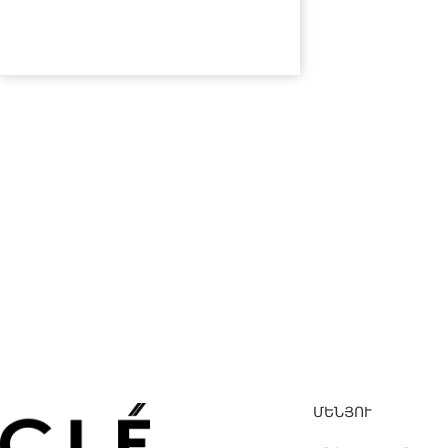
ՃԱՆԱՊԱՐՀԻՆ
@cleworld_
ՄԵՆՅՈՒ