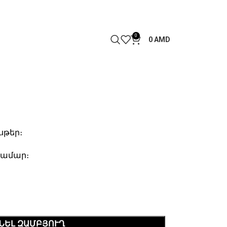
0
0
AMD
սթեր։
համար։
ՆԵԼ ԶԱՄԲՅՈՒՂ