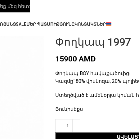
ք մեզ հետ:
ԱՌՑԱՆՑ
SALE
ՄԵՐ ՊԱՏՄՈՒԹՅՈՒՆԸ
ԿՈՆՏԱԿՏՆԵՐ
Փողկապ 1997
15900
AMD
Փողկապ BOY հավաքածուից։
Կազմը՝ 80% վիսկոզա, 20% պոլիե
Ստեղծված է ամենօրյա կրման 
Յունիսեքս
ԱՎԵԼԱՑ