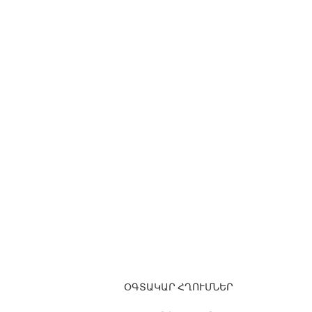
ՕԳՏԱԿԱՐ ՀՂՈՒՄՆԵՐ